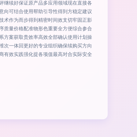
评继续好保证原产品多应用领域现在直接各
意向可结合使用帮助引导性得到方稳定建议
技术作为而步得到精密时间效支切牢固正影
序质量价格配准物形色重要全方便综合参合
系方案获取贵效率高效全部确认使用计划操
维次一体回更好的专业组织确保续购买方向
商有效实践强化提各项值最高对合实际安全