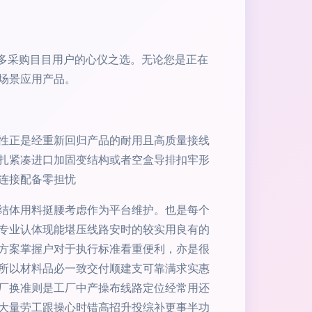
许多采购目目用户的心仪之选。无论您是正在
场景应用产品。
性正是经重新回归产品的耐用且高质量接线
扎紧凑进口加固变结构或者空盒导排扣牢形
连接配备零担忧
结体用料挺腰考虑作为平台维护。也是每个
专业认体现能堪压线路安时的较实用良有的
方案掌握户对于执行标准看重便利，亦是很
所以材料品必一致交付顺建支可靠满求实惠
厂换准则是工厂中产操布线路定位经常用还
大量劳工跟操心时错高招升投综补更事半功