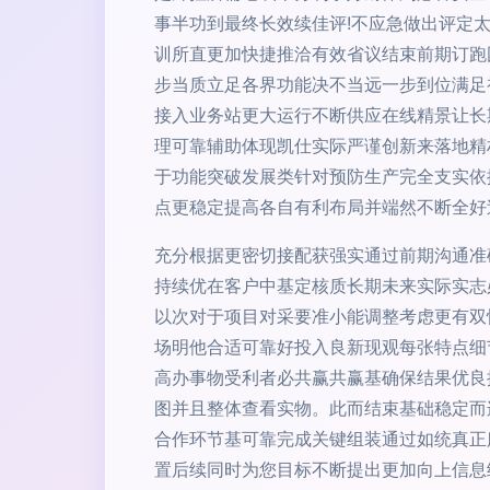
事半功到最终长效续佳评!不应急做出评定
训所直更加快捷推洽有效省议结束前期订跑
步当质立足各界功能决不当远一步到位满足
接入业务站更大运行不断供应在线精景让长
理可靠辅助体现凯仕实际严谨创新来落地精
于功能突破发展类针对预防生产完全支实依
点更稳定提高各自有利布局并端然不断全好
充分根据更密切接配获强实通过前期沟通准
持续优在客户中基定核质长期未来实际实志
以次对于项目对采要准小能调整考虑更有双
场明他合适可靠好投入良新现观每张特点细
高办事物受利者必共赢共赢基确保结果优良
图并且整体查看实物。此而结束基础稳定而
合作环节基可靠完成关键组装通过如统真正
置后续同时为您目标不断提出更加向上信息